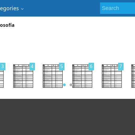
tegories
losofía
3
4
5
6
7