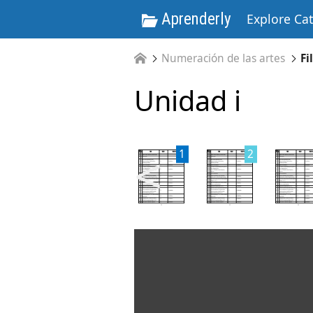
Aprenderly
Explore Ca
Numeración de las artes
Fi
Unidad i
<
1
2