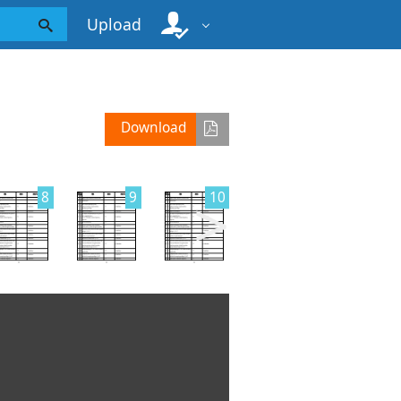
Upload
Download
>
8
9
10