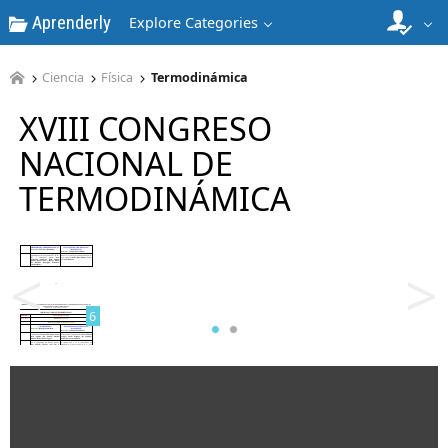
Aprenderly
Explore Categories
4
Ciencia
Física
Termodinámica
XVIII CONGRESO
NACIONAL DE
TERMODINÁMICA
5
<
>
6
7