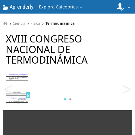
Aprenderly
Explore Categories
4
Ciencia
Física
Termodinámica
XVIII CONGRESO
NACIONAL DE
TERMODINÁMICA
5
<
>
6
7