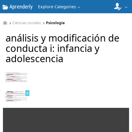
Aprenderly
Explore Categories
2
Ciencias sociales
Psicología
análisis y modificación de
conducta i: infancia y
adolescencia
3
4
5