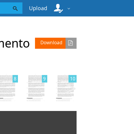
Upload
umento
Download
>
8
9
10