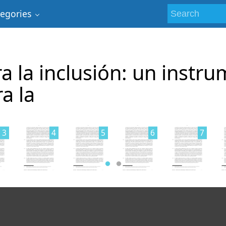
tegories
a la inclusión: un instr
a la
3
4
5
6
7