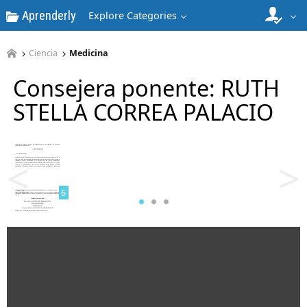
Aprenderly
Explore Categories
4
Ciencia
Medicina
Consejera ponente: RUTH
STELLA CORREA PALACIO
5
<
>
6
7