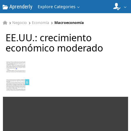
Aprenderly
Explore Categories
4
Negocio
Economía
Macroeconomía
EE.UU.: crecimiento
económico moderado
5
6
7