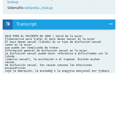
lookup
Sildenafilo
wikipedia
,
lookup
Transcript
HOJA PARA EL PACIENTE DE JAMA | Salud de la mujer
Flibanserina para tratar el bajo deseo sexual en la mujer
El bajo deseo sexual (libido) es un tipo de disfunción sexual
común en la mujer
que puede ser complicada de tratar.
Información general de disfunción sexual en la mujer
La disfunción sexual puede hacer referencia a dificultades con la
libido
(impulso sexual), la excitación o el orgasmo. Existen muchas
causas
de disfunción sexual. Son causas comunes las afecciones
psiquiátricas
como la depresión, la ansiedad o la angustia emocional por trabajo
o factores estresantes por relaciones. Algunas afecciones médicas
pueden afectar también la función sexual, como las enfermedades
cardíacas, determinadas afecciones neurológicas, la artritis o los
cambios hormonales durante la menopausia. Los medicamentos,
especialmente los antidepresivos, también pueden causar disfunción
sexual. El tratamiento de los problemas médicos o psicológicos
subyacentes mejora la función sexual en la mayoría de las mujeres.
Sin embargo, algunas mujeres que no tienen ningún otro
problema médico ni psicológico aún tienen un bajo deseo sexual
que afecta tanto su bienestar personal como su bienestar en las
relaciones. Esta afección se conoce como trastorno de interés/
excitación sexual femenino. Se trata de un nuevo diagnóstico
en el Manual diagnóstico y estadístico de los trastornos mentales
(quinta edición), el cual combina los distintos trastornos
antiguos
de trastorno del deseo sexual hipoactivo (Hypoactive Sexual