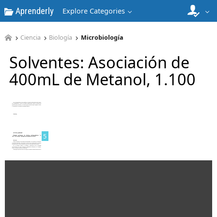
Aprenderly
3
Explore Categories
Ciencia
Biología
Microbiología
Solventes: Asociación de
400mL de Metanol, 1.100
4
5
6