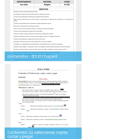
contenidos - IES El Chaparil
Contenido: 02 Seleccionar, copiar,
cortar y pegar