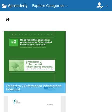
Aprenderly
Explore Categories
Embarazo y Enfermedad Inflamatoria
Intestinal