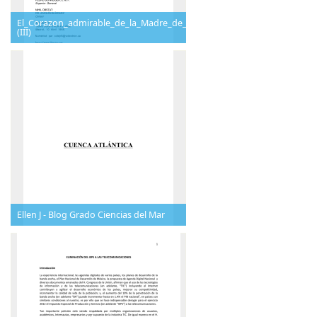
El_Corazon_admirable_de_la_Madre_de_Dios
(III)
Ellen J - Blog Grado Ciencias del Mar