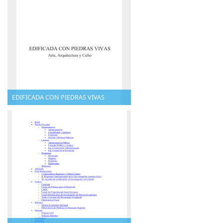
EDIFICADA CON PIEDRAS VIVAS