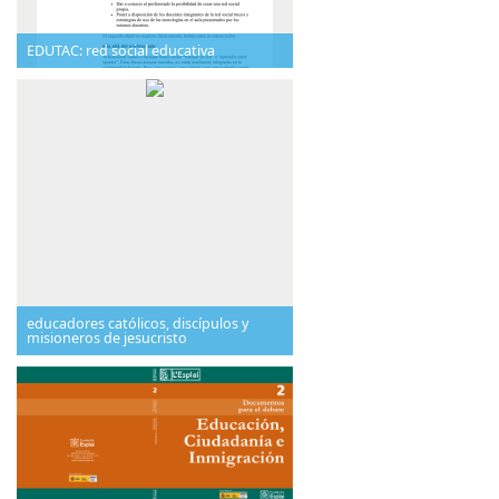
EDUTAC: red social educativa
educadores católicos, discípulos y
misioneros de jesucristo