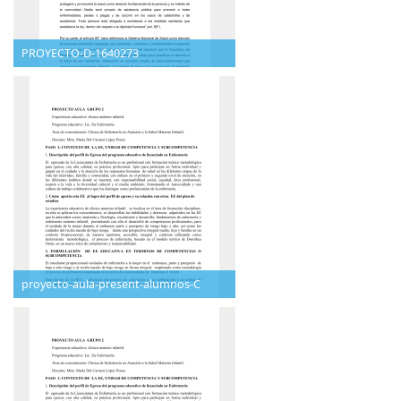
PROYECTO-D-1640273
proyecto-aula-present-alumnos-C