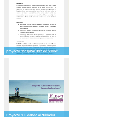
proyecto “hospital libre de humo”
Proyecto “Cuidando al cuidador.