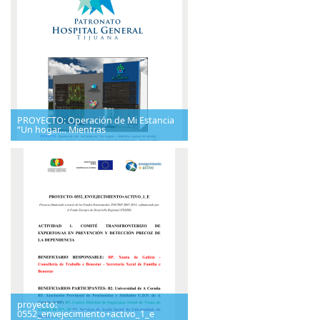
PROYECTO: Operación de Mi Estancia
“Un hogar… Mientras
proyecto:
0552_envejecimiento+activo_1_e