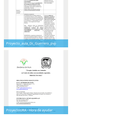
Proyecto_aula_Dr._Guerrero_pvp
ProyectoURA - Hora de ayudar