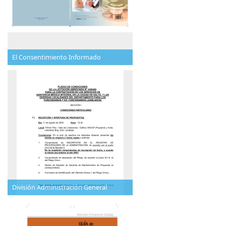
El Consentimiento Informado
División Administración General