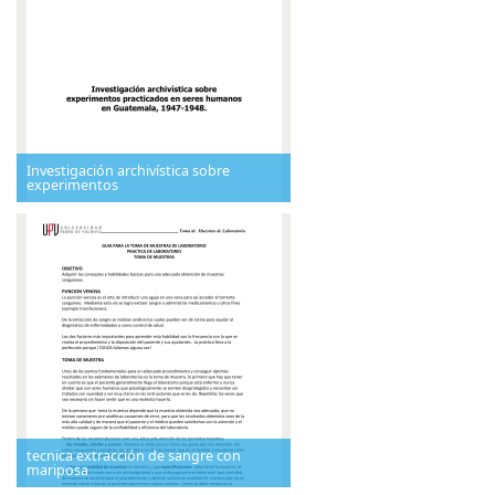
Investigación archivística sobre
experimentos
tecnica extracción de sangre con
mariposa