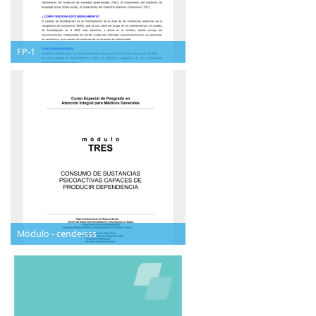
FP-1
Módulo - cendeisss