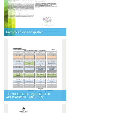
técnico en diseño grafico
TÉCNICO EN DESARROLLO DE
APLICACIONES MÓVILES