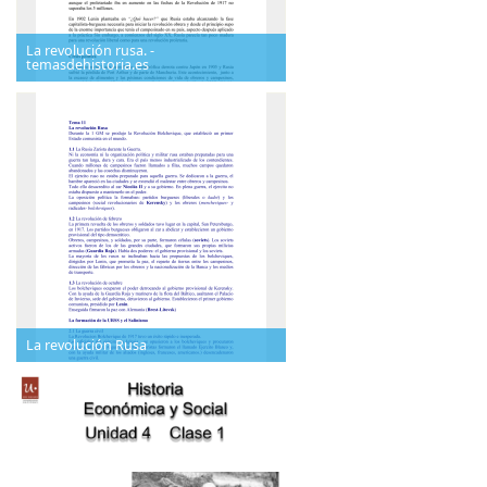
La revolución rusa. -
temasdehistoria.es
La revolución Rusa