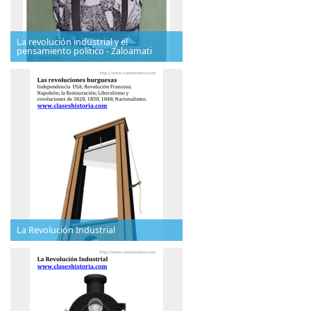
La revolución industrial y el
pensamiento político - Zaloamati
La Revolución Industrial