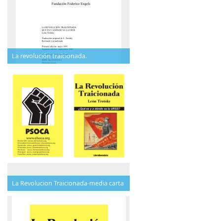
La revolución traicionada.
La Revolucion Traicionada-media carta