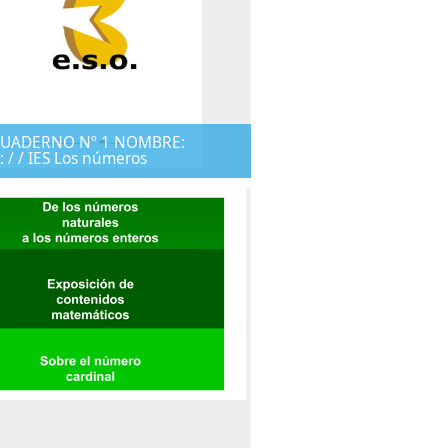
. CUADERNO Nº 1 NOMBRE:
 / / IES Los números