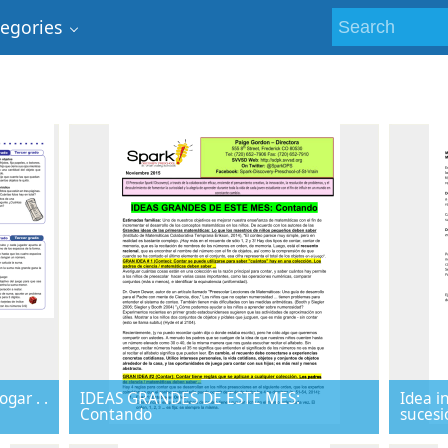
tegories
gar . .
IDEAS GRANDES DE ESTE MES:
Idea i
Contando
sucesi