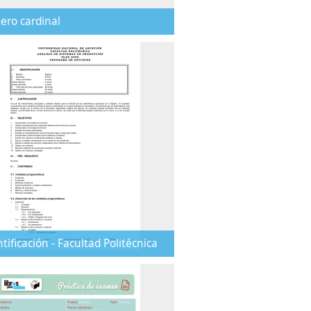
ero cardinal
entificación - Facultad Politécnica