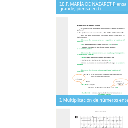
I.E.P. MARÍA DE NAZARET Piensa
grande, piensa en ti
I. Multiplicación de números ent