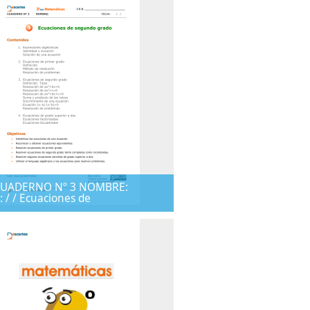
. CUADERNO Nº 3 NOMBRE:
 / / Ecuaciones de