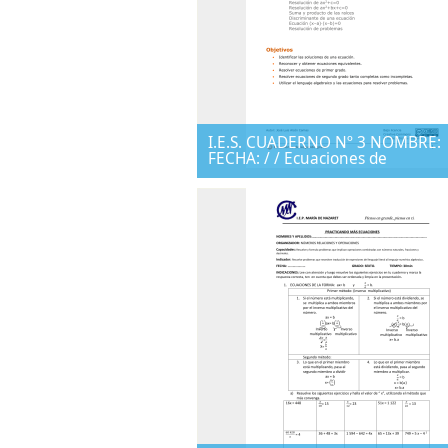
I.E.S. CUADERNO Nº 3 NOMBRE:
FECHA: / / Ecuaciones de