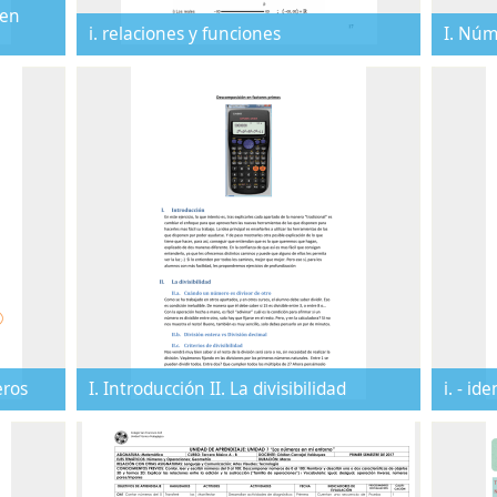
 en
i. relaciones y funciones
I. Núm
eros
I. Introducción II. La divisibilidad
i. - id