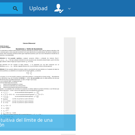
Upload
ntuitiva del límite de una
ón