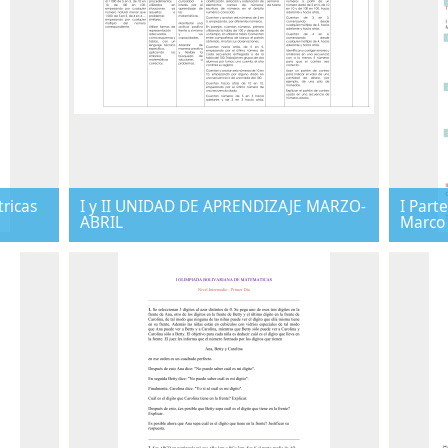
tricas
I y II UNIDAD DE APRENDIZAJE MARZO-
I Part
ABRIL
Marco 