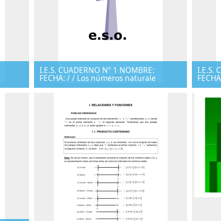
I.E.S. CUADERNO Nº 1 NOMBRE:
I.E.S
FECHA: / / Los números naturale
FECHA: