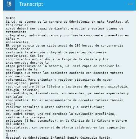
Transcript
GRADO Si Ud. es alumno de la carrera de Odontología en esta Facultad, al finalizar el curso deberá ser capaz de diseñar, ejecutar y evaluar planes de tratamiento integrales, individualizados y con fuerte componente preventivo en niños y adolescentes. El curso consta de un ciclo anual de 280 horas, de concurrencia semanal donde realizará la atención integral de pacientes de diversa complejidad. Con los conocimientos adquiridos a lo largo de la carrera y los incorporados durante la etapa preclínica de la materia, Ud. será capaz de resolver la mayor parte de la patología que traen los pacientes contando con docentes tutores como marco de referencia. Para orientar y resolver situaciones de mayor complejidad, podrá recurrir dentro de la Cátedra a las áreas de apoyo en: psicología, cirugía, oclusión, fonoaudiología, traumatismos, adolescentes, pacientes especiales y con salud comprometida. Con el acompañamiento de docentes tutores también podrá realizar consultas a otras Cátedras y a Instituciones especializadas. Ud. podrá optar, una vez aprobada la evaluación preclínica, realizar los trabajos prácticos (8 hs. semanales), en la Clínica de la Cátedra o dentro del ámbito hospitalario, con personal de planta calibrado en las siguientes sedes:  Hospital de Odontología Infantil Benito Quinquela Martín. Coordinación: Prof. Dra. Renee Di Nallo. Capacidad: 20 alumnos. Pedro de Mendoza 1795. Cap. Federal  Hospital Diego Thompson. Coordinación: Dr. Edgardo Nejammkis. (8 alumnos) Avellaneda 33. San Martín. Las condiciones de regularidad y promoción de la materia son: Asistencia: Teóricos 80% Clínica 80% Talleres de reflexión 100% Aprobar: Tres evaluaciones parciales Evaluación desempeño en la clínica Presentación y defensa del Tratamiento integral de un paciente. PROGRAMA ANALITICO - UNIDADES TEMATICAS 1. EPIDEMIOLOGIA 2. PSICOLOGIA 3. DOCUMENTACION DE LA ATENCION DEL NIÑO 4. RADIOLOGIA Y ODONTOPEDIATRIA 5. ERGONOMIA 6. ODONTOLOGIA PREVENTIVA 7. ESTOMATOLOGIA 8. ANOMALIAS DE LA DENTICION EN DESARROLLO 9. MATERIALES DENTALES Y OPERATORIA DENTAL 10. FARMACOLOGIA 11. PACIENTES CON RIESGO MEDICO INCREMENTADO 12. FONOAUDIOLOGIA Y ODONTOPEDIATRIA 13. EL NIÑO DISCAPACITADO 14. EJERCICIO DE LA ODONTOPEDIATRIA EN FUNCION DE NECESIDADES DE LA POBLACION 15. EL INFANTE DESDE LA CONCEPCION HASTA LOS TRES AÑOS 16. EL PREESCOLAR 17. EL ESCOLAR LAS 18. EL ADOLESCENTE 1. EPIDEMIOLOGIA 1. Enfermedades dentales frecuentes en niños y adolescentes (caries, enfermedad gingivoperiodontal, maloclusiones, alteraciones del desarrollo, lesiones traumáticas). 1. Cariología en niños. Epidemiología de la caries dental. Etiología: Placa bacteriana Hidratos de carbono (frecuencia, tipo, oportunidad). Enfoque de riesgo. Caries de superficies lisas. Lesión inicial, activa y detenida. Caries de fosas y fisuras. 2. Enfermedades gingivoperiodontales en el niño y en el adolescente. Epidemiología. Condicionantes periodontales normales de la dentición primaria y permanente. Patogenia de la enfermedad periodontal. Enfoque de riesgo 3. Epidemiología de los traumatismos dentarios. Prevención de los traumatismos. 2. PSICOLOGIA 1. Importancia del conocimiento de psicología evolutiva para la atención odontopediátrica. 2. Conducta. Definición. Ejemplos. Campos de la conducta. Ciclos vitales del desarrollo. Etapas y edades. 3. Psicología evolutiva (A. Gesell). 1. Crecimiento, desarrollo y maduración de la conducta del niño. 2. Características de las edades: Perfil de conducta: el infante, el preescolar el escolar y el adolescente. Conductas motriz, adaptativa, personal social y lenguaje según edad. 4. Psicología profunda 1. Estructura psíquica: niveles de funcionamiento (conciente, preconciente, inconciente). 2. Instancias psíquicas (ello, yo, superyo). Características. 3. Angustia y mecanismos de defensa. Su relación con la odontopediatría. Castración. Tiempo de elaboración. 4. Factores hereditarios y ambientales que influyen sobre el desarrollo. Los instintos 5. Etapas del desarrollo psicoinstintivo. Etapas evolutivas (oral, anal, genital infantil, latencia genital). 6. Introducción al estudio de los aspectos inconcientes de la atención odontopediátrica. La situación odontológica. Fantasías (concientes e inconcientes) y ansiedades (normales y patológicas) que originan.en el niño las maniobras odontológicas y el instrumental. Satisfacciones. Dificultades. Fatiga. Estrés. Actitudes. Transferencia y contratransferencia. Los miedos. 5. Introducción del niño a la odontopediatría. Primera visita. La sala de recepción. Motivación. Recaudos mínimos a tomar. Presencia de los padres en la consulta dental. Aceptación del tratamiento dental. 6. Perfil del odontólogo. 7. Relación odontólogo-psicoterapeuta. Tratamiento combinado odontólogo-psicoterapeuta. Su aporte al estudio del aspecto inconciente de la atención odontopediátrica 8. Psicoprofilaxis pre y pos quirúrgica 9. La familia: Objetivo y funciones. Diferentes tipos. Relación madrehijo-padre. 10. Psicología genética 1. Etapas del desarrollo de la inteligencia según Piaget. 2. Aplicación a la educación para la salud y motivación de cada período. 3. DOCUMENTACION DE LA ATENCION DEL NIÑO 1. Aspecto general del paciente. Diagnóstico inicial. 2. Examen y diagnóstico del paciente: Confección de la Historia Clínica 1. Historia del niño. 2. Examen clínico. Estudio de la oclusión Examen radiográfico. Confección de índices. Plan de Tratamiento 4. RADIOLOGIA Y ODONTOPEDIATRIA 1. Introducción del niño a la técnica radiológica. Consideraciones psicológicas. Importancia del examen radiológico. Edad dentaria. 2. Radiografía de aleta mordible. Su importancia en el diagnóstico precoz de la caries proximal incipiente. Técnicas. Diagnóstico. 3. Radiografía panorámica: Zonas anatómicas evaluables. Edad dentaria. Su ayuda en el descubrimiento de anomalías: fracturas, agenesias, supernumerarios, dientes retenidos, erupción ectópica, amelogénesis y odontogénesis imperfecta, etc. 4. Radiografía periapical: Su uso para diagnóstico. Traumatismos, tratamientos pulpares. Técnica de Clark. 5. Radiografía carpal: relación con el crecimiento y desarrollo del niño. 6. Radiografías oclusales. Telerradiografías. Otros métodos de diagnóstico por imágenes. Indicaciones 7. Protección: niño, profesional, madre y embarazada. 8. Desarrollo normal de dientes y maxilares de niños a través de radiografías 5. ERGONOMIA 1. Trabajo a cuatro y seis manos. Posición supina del paciente. Posición de 12 horas. Codificación del instrumental. Posición para el pase del instrumental. Posiciones de trabajo adecuadas para cada situación. Actos odontológicos (ejemplos). Preparación del niño para el trabajo a 4 y 6 manos. 2. Aplicación de medidas de bioseguridad 6. ODONTOLOGIA PREVENTIVA 1. Prevención de enfermedades producidas por la placa bacteriana (caries y enfermedad periodontal). 1. Hidratos de carbono. Tipo, frecuencia y oportunidad de su ingesta. Historia de dieta. Racionalización del consumo de azucares. Uso de sustitutos. 2. Control de la infección. Inactivación de cavidades abiertas. Control de la higiene: Enseñanza de cepillado de acuerdo a la evolución neuromuscular y psicoemocional del paciente. Frecuencia según consumo de hidratos de carbono. Uso de elementos auxiliares. 3. Refuerzo del huésped: 1. Estructural: Fluoruros. Características Fundamentos químicas. de Metabolismo. su uso. Toxicidad. Intoxicación aguda: Características y tratamiento. Dosis máxima segura. Intoxicación crónica: Fluorosis dental. Indice. Mecanismos de incorporación de los fluoruros a los tejidos dentarios. Mecanismos de acción. Fluoruros de administración sistémica. Fluoración del agua de consumo. Fluoración de la sal. Administración de suplementos fluorados: Gotas, tabletas. Dosis. Fluoruros tópicos. Fluoruros de alta concentración: Soluciones. Geles. Barnices. Geles de Autoaplicación. Fluoruros de baja concentración: Enjuagatorios. Dentífricos. Nuevos agentes fluorados. El flúor y la madre embarazada. Uso de Clorhexidina al 10 %. 2. Morfológico: Selladores. Diagnóstico diferencial entre surco profundo, surco con caries y surco mineralizado. Indicaciones de los selladores. Técnica de aplicación. 4. Mancha blanca. Características de la lesión incipiente de caries. Diagnóstico y tratamiento. 5. Prevención de enfermedades gíngivoperiodontales. Técnica de cepillado de acuerdo a la edad. Uso de Clorhexidina al 0,12%. 7. ESTOMATOLOGIA 1. Anomalías del desarrollo y cambios en los tejidos blandos. (lengua fisurada, fisuras congénitas, Gránulos de Fordyce, etc) 2. Lesiones benignas de la superficie mucosa (Hiperqueratosis focal, candidiasis, glositis, petequias, equimosis, mácula melanótica bucal). 3. Lesiones rojas y ulceradas (aftas, herpes, gíngivoestomatitis herpética, queilitis angular, eritema puntiforme, glositis romboide). 4. Lesiones papilares (papiloma escamoso, verruga vulgar, hiperplasia papilar, granuloma piógeno, linfangioma, hemangioma congénito). 5. Quistes y seudoquistes (Quistes palatinos y dentales del recién nacido, Quiste y hematoma de erupción). 6. Accidentes (quemaduras, luxaciones, etc.) 8. ANOMALIAS DE LA DENTICION EN DESARROLLO 1. Anomalías de número (hiperodoncia, hipodoncia) 2. Anomalías de tamaño (Microdoncia, macrodoncia, geminación). 3. Anomalías de estructura (del esmalte, de la dentina, del cemento) 4. Anomalías de color 9. MATERIALES DENTALES Y OPERATORIA DENTAL 1. Características de la operatoria dental en Odontopediatría. Su objetivo e inclusión dentro del Plan de Tratamiento. 2. Anatomía e histología de las piezas primarias con relación a la operatoria dental. Diferencias entre piezas primarias y permanentes. 3. Preparaciones cavitarias. Métodos para su realización: instrumental de mano, rotatorio, aire abrasivo. 4. Control de la humedad: Aislamiento relativo y absoluto. 5. Salud Pulpar: Uso de detectores de caries. Protección dentinopulpar 6. Alternativas Restauradoras: 1. Inactivación de caries 1. Oxido de Zinc-eugenol 2. Ionómeros Vítreos. Técnica TRA 2. Restaurac