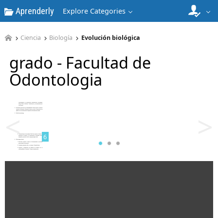
Aprenderly
Explore Categories
4
Ciencia
Biología
Evolución biológica
grado - Facultad de
Odontologia
5
<
>
6
7