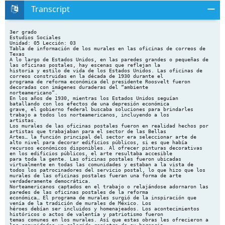
Transcript
3er grado Estudios Sociales Unidad: 05 Lección: 03 Tabla de información de los murales en las oficinas de correos de Texas A lo largo de Estados Unidos, en las paredes grandes o pequeñas de las oficinas postales, hay escenas que reflejan la historia y estilo de vida de los Estados Unidos. Las oficinas de correos construidas en la década de 1930 durante el programa de reforma económica del presidente Roosvelt fueron decoradas con imágenes duraderas del “ambiente norteamericano”. En los años de 1930, mientras los Estados Unidos seguían batallando con los efectos de una depresión económica grave, el gobierno federal buscaba soluciones para brindarles trabajo a todos los norteamericanos, incluyendo a los artistas. Los murales de las oficinas postales fueron en realidad hechos por artistas que trabajaban para el sector de las Bellas Artes… la función principal del sector era seleccionar arte de alto nivel para decorar edificios públicos, si es que había recursos económicos disponibles. Al ofrecer pinturas decorativas en los edificios públicos, el arte resultaba accesible para toda la gente. Las oficinas postales fueron ubicadas virtualmente en todas las comunidades y estaban a la vista de todos los patrocinadores del servicio postal, lo que hizo que los murales de las oficinas postales fueran una forma de arte verdaderamente democrática. Norteamericanos captados en el trabajo o relajándose adornaron las paredes de las oficinas postales de la reforma económica… El programa de murales surgió de la inspiración que venía de la tradición de murales de México. Los héroes debían ser incluidos y homenajeados. Los acontecimientos históricos o actos de valentía y patriotismo fueron temas comunes en los murales. Así que estas obras les ofrecieron a las comunidades un colorido registro de su herencia e historia. A todos nos ofrecieron un vistazo al pasado de nuestro país a la historia de nuestra nación. Raynor, P. (1997, Oct. - Dec.). Off the wall: New deal post office murals. Retrieved from http://www.postalmuseum.si.edu/resources/6a2q_postalmurals.html A menos que se indique, las obras de arte se encuentran en el edificio de correos de Estados Unidos: Ubicación Artista Alice Warren Hunter Alpine Jose Moya del Pino Alvin Loren Mozley Amarillo (hoy es un edificio federal) Julius Woeltz Amarillo (hoy es un edificio federal) Julius Woeltz Amarillo (hoy es un edificio federal) Julius Woeltz Amarillo (hoy es un edificio federal) Julius Woeltz Amarillo (hoy es un edificio federal) Julius Woeltz ©2012, TESCC 06/16/13 Título "South Texas Panorama" "View of Alpine" "Emigrants at Nightfall" "Cattle Loading" "Oil" "Cattle Branding" "Gang Plow & Disk Harrow" "Coronado's Exploration Party in the Palo Duro Fecha Medio 1939 mural 1940 óleo sobre masonita 1940 óleo sobre lienzo 1941 óleo sobre lienzo 1941 óleo sobre lienzo 1941 óleo sobre lienzo 1941 óleo sobre lienzo 1941 óleo sobre lienzo page 1 of 7 3er grado Estudios Sociales Unidad: 05 Lección: 03 Canyon" Anson Jenne Magafan Arlington (el edificio está en uso de un banco) Otis Dozier Big Spring (nota: el mural está en el edificio original de correos, el cual pasó a ser la biblioteca municipal; fue recientemente remodelado. Está ubicado en frente del edificio de la corte municipal, en la parte oeste. (información cortesía de Doyle Phillips) Peter Hurd Borger (actualmente es el museo del condado de Hutchinson) Jose Aceves Brady Gordon Grant "Cowboy Dance" "Gathering Pecans" 1941 óleo sobre lienzo 1941 óleo sobre lienzo 1938 fresco 1939 óleo sobre lienzo 1939 óleo sobre lienzo 1940 óleo sobre lienzo 1939 óleo sobre lienzo 1934 óleo sobre lienzo (financiado por PWAP) 1934 óleo sobre lienzo (financiado por PWAP) 1934 óleo en masonita, (7 paneles, 36"x 48" cada uno) 1940 óleo sobre lienzo 1940 óleo sobre lienzo 1938 óleo sobre lienzo 1941 óleo sobre lienzo "Old Pioneers" "Big City News" Oficinas centrales de la policía de Brownfield Frank Mechau Caldwell (se cambió a la oficina de correos en College Station) Suzanne Scheuer "Texas Immigrant" "Ranchers of the Panhandle Fighting Prairie Fire with Skinned Steer" "Indians Moving" "Coronado's Coming" Canyon en el Panhandle Plains Historical Museum* Ben Mead "The Cattleman" Canyon en el Panhandle Plains Historical Museum* Harold Bugbee (prehistoric mammals that lived on the PanhandlePlains) Canyon en el Panhandle Plains Historical Museum* Gustaf Sunstrom Canyon en el Panhandle Plains Historical Museum* Ben Mead Canyon en el Panhandle Plains Historical Museum* Harold Bugbee Canyon Francis Ankrom Center Edward Chavez Clifton Ila McAffe "Texas Longhorn - A Vanishing Breed" 1941 óleo sobre lienzo College Station (extraviada) Victor Arnautoff "Good Technique - Good Harvest" 1938 óleo sobre lienzo ©2012, TESCC 06/16/13 "Antelope Creek" "Ranch Headquarters" "Strays" "Logging Scene" page 2 of 7 3er grado Estudios Sociales Unidad: 05 Lección: 03 Conroe (extraviada) Nicholas Lyon Cooper Lloyd Goff Corpus Christi Howard Cook Dallas, en el edificio de la Terminal Annex Peter Hurd Dallas, en el edificio de la Terminal Annex Peter Hurd Dallas, en el edificio de la Terminal Annex Peter Hurd Decatur Ray Strong Eastland Suzanne Scheuer Edinburg (se repintó) Ward Lockwood El Campo Milford Zornes Electra Allie Tennant Elgin Julius Woeltz Edificio de la corte federal de El Paso Tom Lea Farmersville Jerry Bywaters Fort Worth Frank Mechau Fort Worth Frank Mechau Fort Worth Frank Mechau Fredericksburg Otis Dozier Gatesville Joe DeYong Giddings Otis Dozier ©2012, TESCC 06/16/13 "Early Texans" 1938 óleo sobre lienzo "Before the Fencing of Delta County" 1939 óleo sobre lienzo "The Sea: Port Activities and Harbor Fisheries" 1941 óleo sobre lienzo 1940 mural 1940 mural 1940 mural 1939 óleo sobre lienzo 1939 óleo sobre lienzo 1940 óleo y témpera sobre lienzo 1939 óleo sobre lienzo 1940 relieve en yeso 1940 óleo sobre lienzo 1938 óleo sobre lienzo 1941 óleo sobre lienzo 1940 óleo sobre lienzo 1940 óleo sobre lienzo 1940 óleo sobre lienzo fecha desconocida óleo sobre lienzo 1939 óleo sobre lienzo 1939 óleo sobre lienzo "Eastbound Mail Stage" "Pioneer Home Builders" "Airmail Over Texas" "Texas Plains" "Indian Buffalo Hunt" "Harvest of the Rio Grande Valley" "Rural Texas Gulf Coast" "Oil, Cattle, Wheat" "Texas Farm" "Pass of the North" "Soil Conservation in Collin County" "Taking of Sam Bass" "Two Texas Rangers" "Flags Over Texas" "Loading Cattle" "Off to Northern Markets" "Cowboys Receiving the Mail" page 3 of 7 3er grado Estudios Sociales Unidad: 05 Lección: 03 Goose Creek (anteriormente Dayton) Barse Miller Graham Alexandre Hogue Hamilton Ward Lockwood Henderson(destruido) Paul Ninas Hereford Enid Bell Houston (515 Rusk) Jerry Bywaters Houston, edificio de la corte federal Alexandre Hogue Houston, edificio de la corte federal "Texas" 1938 témpera 1939 óleo sobre lienzo fecha desconocida fresco seco 1937 fresco 1941 relieve en madera 1941 mural "Houston Ship Channel Early History" 1941 mural William McVey "Travis' Letter from the Alamo" 1941 escultura de tymstone Houston, edificio de la corte federal William McVey "Sam Houston's Report on the Battle of San Jacinto" 1941 escultura de tymstone Jasper (se cambió a un nuevo edificio de correos en la calle 217 N. Bowie) Alexander Levin 1939 óleo sobre lienzo Kaufman (cubierto, se pinto sobre él) Margaret A. Dobson 1939 fresco Kenedy Charles Campbell 1939 óleo sobre lienzo Kilgore Xavier Gonzalez 1941 óleo sobre lienzo Kilgore Xavier Gonzalez 1941 óleo sobre lienzo Kilgore Xavier Gonzalez 1941 óleo sobre lienzo Kilgore Xavier Gonzalez 1941 óleo sobre lienzo LaGrange Tom Lewis 1939 óleo sobre lienzo Lamesa Fletcher Martin 1940 óleo sobre lienzo Lampasas Ethel Edwards 1939 óleo sobre lienzo Liberty Howard Fisher 1939 óleo sobre lienzo Linden Victor Arnautoff 1939 óleo sobre lienzo ©2012, TESCC 06/16/13 "Oil Fields of Graham" "Texas Rangers in Camp" "Local Industries" "On the Range" "The Houston Ship Canal" "Industries of Jasper" "Driving the Steers" "Grist for the Mill" "Drilling for Oil" "Pioneer Saga" "Music of the Plaines" "Contemporary Youth" "Horses" "The Horse Breakers" "Afternoon on a Texas Ranch" "Story of the Big Fish" "The Last Crop" (incorrectly called "Cotton Pickers" until page 4 of 7 3er grado Estudios Sociales Unidad: 05 Lección: 03 recently) "West Texas" 1948 escultura de tymstone 1941 óleo sobre lienzo 1941 óleo sobre lienzo 1939 óleo sobre lienzo fecha desconocida óleo sobre lienzo "McLennan Looking for a Home" 1939 óleo sobre lienzo Frank Klepper "Confederate Company Leaving McKinney" 1934 desconocido Mineola article pdf (70kb) Bernard Zakheim "New and Old Methods of Transportation" 1938 óleo sobre lienzo Mission Xavier Gonzalez fecha desconocida óleo sobre lienzo Odessa Tom Lea 1940 óleo sobre lienzo Quanah Jerry Bywaters 1938 óleo sobre lienzo Paris (actualmente en la biblioteca pública París) Jerry Bywaters "John Chisum, Davy Crockett" 1934 óleo sobre panel** Paris (actualmente en la biblioteca pública París) Jerry Bywaters "Paris Fire of 1916, Rebuilding" 1934 óleo sobre panel** Ranger Emil Bisttram 1939 óleo sobre lienzo 1941 mural fecha desconocida óleo sobre lienzo 1941 mural 1940 témpera 1939 fresco Littlefield William McVey Departamento de policía de Livingston T. Van Soelen Departamento de policía de Livingston T. Van Soelen Lockhart John Walker Longview Thomas Stell Mart Jose Aceves McKinney, Sociedad Histórica del Condado de Collin Robstown Alice Reynolds Rockdale Maxwell Starr Rosenberg (destruido) William Dean Fausett Rusk Bernard Zakheim San Antonio, edificio de la corte federal Howard Cook ©2012, TESCC 06/16/13 "Landscape Mural" "Buffalo Hunting" "The Pony Express Station" "Texas Farm Scene" "West Texas Landscape" "Stampede" "The Naming of Quanah" "The Crossroads Town" "Founding and Subsequent Development of Robstown, Texas" "Industry in Rockdale" "La Salle's Last Expedition" "Agriculture and Industry" "San Antonio's Importance page 5 of 7 3er grado Estudios Sociales Unidad: 05 Lección: 03 in Texas Hi