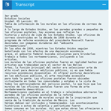
Transcript
3er grado Estudios Sociales Unidad: 05 Lección: 03 Tabla de información de los murales en las oficinas de correos de Texas A lo largo de Estados Unidos, en las paredes grandes o pequeñas de las oficinas postales, hay escenas que reflejan la historia y estilo de vida de los Estados Unidos. Las oficinas de correos construidas en la década de 1930 durante el programa de reforma económica del presidente Roosvelt fueron decoradas con imágenes duraderas del “ambiente norteamericano”. En los años de 1930, mientras los Estados Unidos seguían batallando con los efectos de una depresión económica grave, el gobierno federal buscaba soluciones para brindarles trabajo a todos los norteamericanos, incluyendo a los artistas. Los murales de las oficinas postales fueron en realidad hechos por artistas que trabajaban para el sector de las Bellas Artes… la función principal del sector era seleccionar arte de alto nivel para decorar edificios públicos, si es que había recursos económicos disponibles. Al ofrecer pinturas decorativas en los edificios públicos, el arte resultaba accesible para toda la gente. Las oficinas postales fueron ubicadas virtualmente en todas las comunidades y estaban a la vista de todos los patrocinadores del servicio postal, lo que hizo que los murales de las oficinas postales fueran una forma de arte verdaderamente democrática. Norteamericanos captados en el trabajo o relajándose adornaron las paredes de las oficinas postales de la reforma económica… El programa de murales surgió de la inspiración que venía de la tradición de murales de México. Los héroes debían ser incluidos y homenajeados. Los acontecimientos históricos o actos de valentía y patriotismo fueron temas comunes en los murales. Así que estas obras les ofrecieron a las comunidades un colorido registro de su herencia e historia. A todos nos ofrecieron un vistazo al pasado de nuestro país a la historia de nuestra nación. Raynor, P. (1997, Oct. - Dec.). Off the wall: New deal post office murals. Retrieved from http://www.postalmuseum.si.edu/resources/6a2q_postalmurals.html A menos que se indique, las obras de arte se encuentran en el edificio de correos de Estados Unidos: Ubicación Artista Alice Warren Hunter Alpine Jose Moya del Pino Alvin Loren Mozley Amarillo (hoy es un edificio federal) Julius Woeltz Amarillo (hoy es un edificio federal) Julius Woeltz Amarillo (hoy es un edificio federal) Julius Woeltz Amarillo (hoy es un edificio federal) Julius Woeltz Amarillo (hoy es un edificio federal) Julius Woeltz ©2012, TESCC 06/16/13 Título "South Texas Panorama" "View of Alpine" "Emigrants at Nightfall" "Cattle Loading" "Oil" "Cattle Branding" "Gang Plow & Disk Harrow" "Coronado's Exploration Party in the Palo Duro Fecha Medio 1939 mural 1940 óleo sobre masonita 1940 óleo sobre lienzo 1941 óleo sobre lienzo 1941 óleo sobre lienzo 1941 óleo sobre lienzo 1941 óleo sobre lienzo 1941 óleo sobre lienzo page 1 of 7 3er grado Estudios Sociales Unidad: 05 Lección: 03 Canyon" Anson Jenne Magafan Arlington (el edificio está en uso de un banco) Otis Dozier Big Spring (nota: el mural está en el edificio original de correos, el cual pasó a ser la biblioteca municipal; fue recientemente remodelado. Está ubicado en frente del edificio de la corte municipal, en la parte oeste. (información cortesía de Doyle Phillips) Peter Hurd Borger (actualmente es el museo del condado de Hutchinson) Jose Aceves Brady Gordon Grant "Cowboy Dance" "Gathering Pecans" 1941 óleo sobre lienzo 1941 óleo sobre lienzo 1938 fresco 1939 óleo sobre lienzo 1939 óleo sobre lienzo 1940 óleo sobre lienzo 1939 óleo sobre lienzo 1934 óleo sobre lienzo (financiado por PWAP) 1934 óleo sobre lienzo (financiado por PWAP) 1934 óleo en masonita, (7 paneles, 36"x 48" cada uno) 1940 óleo sobre lienzo 1940 óleo sobre lienzo 1938 óleo sobre lienzo 1941 óleo sobre lienzo "Old Pioneers" "Big City News" Oficinas centrales de la policía de Brownfield Frank Mechau Caldwell (se cambió a la oficina de correos en College Station) Suzanne Scheuer "Texas Immigrant" "Ranchers of the Panhandle Fighting Prairie Fire with Skinned Steer" "Indians Moving" "Coronado's Coming" Canyon en el Panhandle Plains Historical Museum* Ben Mead "The Cattleman" Canyon en el Panhandle Plains Historical Museum* Harold Bugbee (prehistoric mammals that lived on the PanhandlePlains) Canyon en el Panhandle Plains Historical Museum* Gustaf Sunstrom Canyon en el Panhandle Plains Historical Museum* Ben Mead Canyon en el Panhandle Plains Historical Museum* Harold Bugbee Canyon Francis Ankrom Center Edward Chavez Clifton Ila McAffe "Texas Longhorn - A Vanishing Breed" 1941 óleo sobre lienzo College Station (extraviada) Victor Arnautoff "Good Technique - Good Harvest" 1938 óleo sobre lienzo ©2012, TESCC 06/16/13 "Antelope Creek" "Ranch Headquarters" "Strays" "Logging Scene" page 2 of 7 3er grado Estudios Sociales Unidad: 05 Lección: 03 Conroe (extraviada) Nicholas Lyon Cooper Lloyd Goff Corpus Christi Howard Cook Dallas, en el edificio de la Terminal Annex Peter Hurd Dallas, en el edificio de la Terminal Annex Peter Hurd Dallas, en el edificio de la Terminal Annex Peter Hurd Decatur Ray Strong Eastland Suzanne Scheuer Edinburg (se repintó) Ward Lockwood El Campo Milford Zornes Electra Allie Tennant Elgin Julius Woeltz Edificio de la corte federal de El Paso Tom Lea Farmersville Jerry Bywaters Fort Worth Frank Mechau Fort Worth Frank Mechau Fort Worth Frank Mechau Fredericksburg Otis Dozier Gatesville Joe DeYong Giddings Otis Dozier ©2012, TESCC 06/16/13 "Early Texans" 1938 óleo sobre lienzo "Before the Fencing of Delta County" 1939 óleo sobre lienzo "The Sea: Port Activities and Harbor Fisheries" 1941 óleo sobre lienzo 1940 mural 1940 mural 1940 mural 1939 óleo sobre lienzo 1939 óleo sobre lienzo 1940 óleo y témpera sobre lienzo 1939 óleo sobre lienzo 1940 relieve en yeso 1940 óleo sobre lienzo 1938 óleo sobre lienzo 1941 óleo sobre lienzo 1940 óleo sobre lienzo 1940 óleo sobre lienzo 1940 óleo sobre lienzo fecha desconocida óleo sobre lienzo 1939 óleo sobre lienzo 1939 óleo sobre lienzo "Eastbound Mail Stage" "Pioneer Home Builders" "Airmail Over Texas" "Texas Plains" "Indian Buffalo Hunt" "Harvest of the Rio Grande Valley" "Rural Texas Gulf Coast" "Oil, Cattle, Wheat" "Texas Farm" "Pass of the North" "Soil Conservation in Collin County" "Taking of Sam Bass" "Two Texas Rangers" "Flags Over Texas" "Loading Cattle" "Off to Northern Markets" "Cowboys Receiving the Mail" page 3 of 7 3er grado Estudios Sociales Unidad: 05 Lección: 03 Goose Creek (anteriormente Dayton) Barse Miller Graham Alexandre Hogue Hamilton Ward Lockwood Henderson(destruido) Paul Ninas Hereford Enid Bell Houston (515 Rusk) Jerry Bywaters Houston, edificio de la corte federal Alexandre Hogue Houston, edificio de la corte federal "Texas" 1938 témpera 1939 óleo sobre lienzo fecha desconocida fresco seco 1937 fresco 1941 relieve en madera 1941 mural "Houston Ship Channel Early History" 1941 mural William McVey "Travis' Letter from the Alamo" 1941 escultura de tymstone Houston, edificio de la corte federal William McVey "Sam Houston's Report on the Battle of San Jacinto" 1941 escultura de tymstone Jasper (se cambió a un nuevo edificio de correos en la calle 217 N. Bowie) Alexander Levin 1939 óleo sobre lienzo Kaufman (cubierto, se pinto sobre él) Margaret A. Dobson 1939 fresco Kenedy Charles Campbell 1939 óleo sobre lienzo Kilgore Xavier Gonzalez 1941 óleo sobre lienzo Kilgore Xavier Gonzalez 1941 óleo sobre lienzo Kilgore Xavier Gonzalez 1941 óleo sobre lienzo Kilgore Xavier Gonzalez 1941 óleo sobre lienzo LaGrange Tom Lewis 1939 óleo sobre lienzo Lamesa Fletcher Martin 1940 óleo sobre lienzo Lampasas Ethel Edwards 1939 óleo sobre lienzo Liberty Howard Fisher 1939 óleo sobre lienzo Linden Victor Arnautoff 1939 óleo sobre lienzo ©2012, TESCC 06/16/13 "Oil Fields of Graham" "Texas Rangers in Camp" "Local Industries" "On the Range" "The Houston Ship Canal" "Industries of Jasper" "Driving the Steers" "Grist for the Mill" "Drilling for Oil" "Pioneer Saga" "Music of the Plaines" "Contemporary Youth" "Horses" "The Horse Breakers" "Afternoon on a Texas Ranch" "Story of the Big Fish" "The Last Crop" (incorrectly called "Cotton Pickers" until page 4 of 7 3er grado Estudios Sociales Unidad: 05 Lección: 03 recently) "West Texas" 1948 escultura de tymstone 1941 óleo sobre lienzo 1941 óleo sobre lienzo 1939 óleo sobre lienzo fecha desconocida óleo sobre lienzo "McLennan Looking for a Home" 1939 óleo sobre lienzo Frank Klepper "Confederate Company Leaving McKinney" 1934 desconocido Mineola article pdf (70kb) Bernard Zakheim "New and Old Methods of Transportation" 1938 óleo sobre lienzo Mission Xavier Gonzalez fecha desconocida óleo sobre lienzo Odessa Tom Lea 1940 óleo sobre lienzo Quanah Jerry Bywaters 1938 óleo sobre lienzo Paris (actualmente en la biblioteca pública París) Jerry Bywaters "John Chisum, Davy Crockett" 1934 óleo sobre panel** Paris (actualmente en la biblioteca pública París) Jerry Bywaters "Paris Fire of 1916, Rebuilding" 1934 óleo sobre panel** Ranger Emil Bisttram 1939 óleo sobre lienzo 1941 mural fecha desconocida óleo sobre lienzo 1941 mural 1940 témpera 1939 fresco Littlefield William McVey Departamento de policía de Livingston T. Van Soelen Departamento de policía de Livingston T. Van Soelen Lockhart John Walker Longview Thomas Stell Mart Jose Aceves McKinney, Sociedad Histórica del Condado de Collin Robstown Alice Reynolds Rockdale Maxwell Starr Rosenberg (destruido) William Dean Fausett Rusk Bernard Zakheim San Antonio, edificio de la corte federal Howard Cook ©2012, TESCC 06/16/13 "Landscape Mural" "Buffalo Hunting" "The Pony Express Station" "Texas Farm Scene" "West Texas Landscape" "Stampede" "The Naming of Quanah" "The Crossroads Town" "Founding and Subsequent Development of Robstown, Texas" "Industry in Rockdale" "La Salle's Last Expedition" "Agriculture and Industry" "San Antonio's Importance page 5 of 7 3er grado Estudios Sociales Unidad: 05 Lección: 03 in Texas Hi