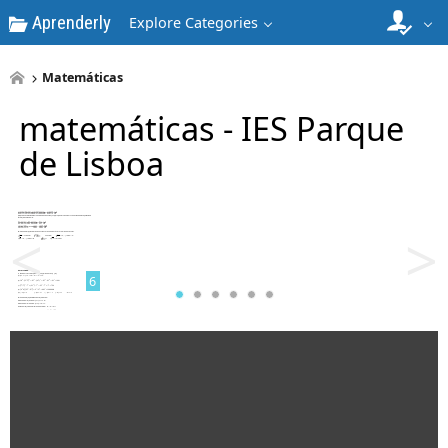
Aprenderly
Explore Categories
4
Matemáticas
matemáticas - IES Parque
de Lisboa
5
<
>
6
7