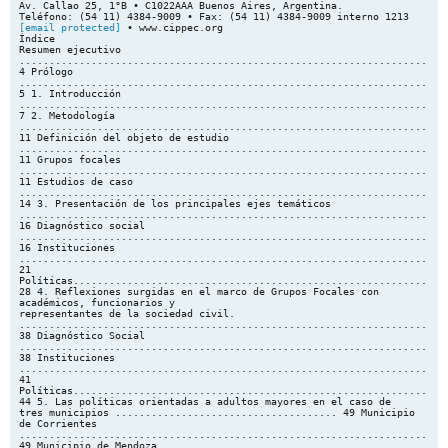
Av. Callao 25, 1°B • C1022AAA Buenos Aires, Argentina.
[email protected]
• www.cippec.org Índice Resumen ejecutivo .......................................................................................................................................... 4 Prólogo .............................................................................................................................................................. 5 1. Introducción ................................................................................................................................................. 7 2. Metodología ............................................................................................................................................... 11 Definición del objeto de estudio .......................................................................................................... 11 Grupos focales ........................................................................................................................................ 11 Estudios de caso ..................................................................................................................................... 14 3. Presentación de los principales ejes temáticos .................................................................................... 16 Diagnóstico social .................................................................................................................................. 16 Instituciones ............................................................................................................................................ 21 Políticas.................................................................................................................................................... 28 4. Reflexiones surgidas en el marco de Grupos Focales con académicos, funcionarios y representantes de la sociedad civil. ........................................................................................................... 38 Diagnóstico Social .................................................................................................................................. 38 Instituciones ............................................................................................................................................ 41 Políticas.................................................................................................................................................... 44 5. Las políticas orientadas a adultos mayores en el caso de tres municipios ..................................... 49 Municipio de Corrientes ....................................................................................................................... 49 Municipio de Mendoza ......................................................................................................................... 57 Municipio de Rosario ............................................................................................................................ 64 Los municipios analizados en perspectiva comparada .................................................................... 74 6. Conclusiones .............................................................................................................................................. 80 Diagnóstico social .................................................................................................................................. 80 Instituciones ............................................................................................................................................ 81 Políticas.................................................................................................................................................... 85 7. ANEXOS ..................................................................................................................................................... 89 Anexo 1: Listado de preguntas utilizadas para los grupos focales ................................................. 89 Anexo 2: Listado de participantes en los grupos focales .................................................................. 92 Anexo 3: Oferta programática del Instituto Nacional de Servicios Sociales para Jubilados y Pensionados (PAMI) .................................................................................................................................. 93 Anexo 4: Oferta programática de la Dirección Nacional de Políticas para Adultos Mayores (DINAPAM) ................................................................................................................................................ 95 Anexo 5: Programas de la Dirección de Adultos Mayores de la provincia de Mendoza ............ 97 2 Bibliografía .................................................................................................................................................. 109 Decisiones, decretos, leyes y resoluciones ............................................................................................. 111 Páginas web institucionales ...................................................................................................................... 111 Entrevistas realizadas ................................................................................................................................. 112 Acerca de los autores .................................................................................................................................. 114 Notas .............................................................................................................................................................. 115 Índice de cuadros y gráficos Cuadro 1. Categorización de los beneficios y prestaciones orientados a los adultos mayores .......... 29 Cuadro 2. Corrientes - Principales indicadores demográficos, sociales y económicos ................ 50 Cuadro 3. Corrientes - Principales características de las políticas e instituciones orientadas a los adultos mayores ..................................................................................................................................... 56 Cuadro 4. Mendoza - Principales indicadores demográficos, sociales y económicos .................. 57 Cuadro 5. Mendoza- Principales características de las políticas e instituciones orientadas a los adultos mayores ............................................................................................................................................ 62 Cuadro 6. Rosario - Principales indicadores demográficos, sociales y económicos ...................... 65 Cuadro 7. Rosario - Principales características de las políticas e instituciones orientadas a los adultos mayores ............................................................................................................................................ 73 Diagrama 1. Principales ejes temáticos a ser analizados .......................................................................... 12 Gráfico 1. Proyecciones de población según grupos de edad (%). Argentina y América Latina. 2025 y 2050. .............................................................................................................................................................. 17 Gráfico 2. Participación de los grupos de edad en la población total por provincia (%). 2010 (*)...... 18 Gráfico 3. Gasto de los principales organismos del sector público nacional destinado a adultos mayores (en millones de pesos). Año 2011................................................................................................. 22 Gráfico 4. Composición del Gasto de ANSeS. Año 2011. ......................................................................... 25 Gráfico 5. Participantes de los grupos focales realizados en el marco del proyecto ............................ 38 3 Resumen ejecutivo El presente documento tiene como finalidad presentar los principales aprendizajes y conclusiones enmarcados en el proyecto “Políticas y Acciones orientadas a la Tercera Edad”, desarrollado por el Programa de Protección Social de CIPPEC (Centro de Implementación de Políticas Públicas para la Equidad y el Crecimiento), con la cooperación técnica de la Fundación Navarro Viola. Para la Argentina, el envejecimiento demográfico es una tendencia que se observa aproximadamente desde la década de 1970. En la actualidad, según datos del Censo 2010, el 10,2% de su población es mayor de 65 años, dato que sitúa a la Argentina dentro de los países de América Latina con mayor porcentaje de esta población. A la vez, se estima que dicha cifra ascendería al 12,7% para el 2025 y al 19% para el año 2050 . Estos cambios en la pirámide poblacional generan nuevos desafíos a las estrategias desplegadas tanto por parte del Estado como de las familias y de la sociedad civil, a la vez que ponen en evidencia las limitaciones y los alcances de las políticas orientadas a los adultos mayores, por estar este grupo propenso a sufrir carencias derivadas del acceso a satisfactores básicos materiales (como el alimento, la vivienda o los medicamentos) e inmateriales (como el apoyo familiar, o de la comunidad). Aquí se desarrolla una metodología de triple abordaje, de tal forma que se contemple la diversidad que existe respecto de las características sociodemográficas de este grupo de la población, así como también del andamiaje institucional desplegado para su tratamiento (existencia, características y funcionamiento de organismos específicos, leyes, instancias de articulación y consulta) y de las políticas (servicios, proyectos, acciones) orientadas a este grupo de la población. El desarrollo de este estudio permite avanzar en la exploración del conocimiento que tienen diversos expertos, funcionarios y demás actores relevantes en la temática y que no siempre “dialogan entre sí”, como asimismo combinar esas voces con elementos que emergen de tres acotados estudios de caso. Ambas fue