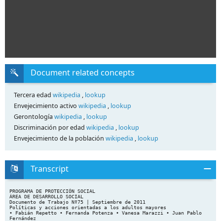
Document related concepts
Tercera edad
wikipedia
,
lookup
Envejecimiento activo
wikipedia
,
lookup
Gerontología
wikipedia
,
lookup
Discriminación por edad
wikipedia
,
lookup
Envejecimiento de la población
wikipedia
,
lookup
Transcript
PROGRAMA DE PROTECCIÓN SOCIAL
ÁREA DE DESARROLLO SOCIAL
Documento de Trabajo Nº75 | Septiembre de 2011
Políticas y acciones orientadas a los adultos mayores
• Fabián Repetto • Fernanda Potenza • Vanesa Marazzi • Juan Pablo
Fernández