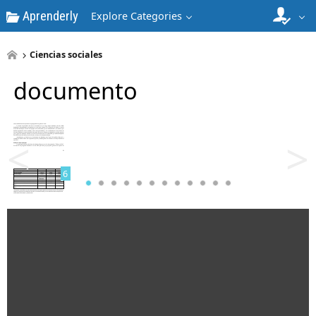
Aprenderly
Explore Categories
Ciencias sociales
documento
5
<
>
6
7