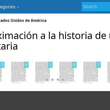
tegories
stados Unidos de América
ximación a la historia de
aria
3
4
5
6
7