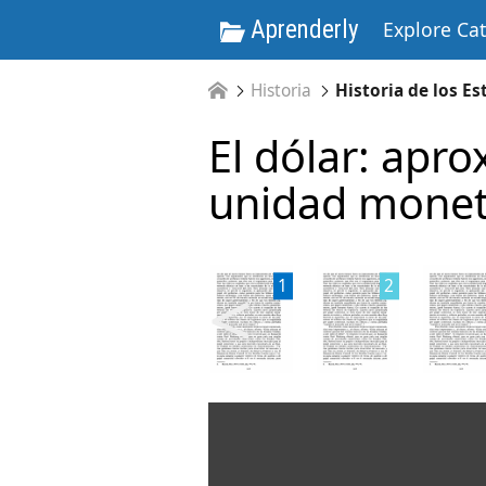
Aprenderly
Explore Ca
Historia
Historia de los E
El dólar: apro
unidad monet
<
1
2