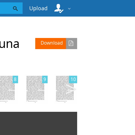
Upload
 una
Download
>
8
9
10