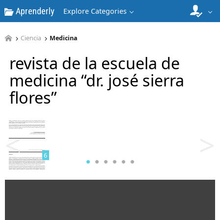
Aprenderly
Explore Categories
4
Ciencia
Medicina
revista de la escuela de
medicina “dr. josé sierra
flores”
5
<
>
6
7