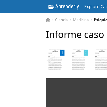
Aprenderly
Explore Ca
Ciencia
Medicina
Psiquia
Informe caso c
<
1
2