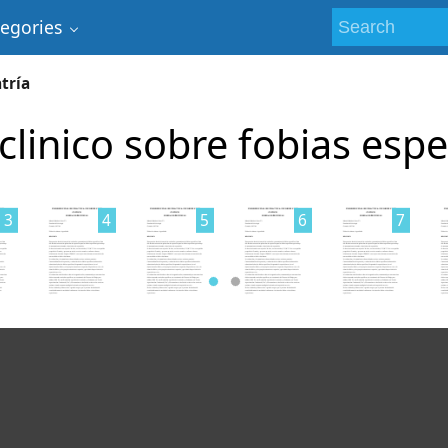
tegories
tría
linico sobre fobias espe
3
4
5
6
7