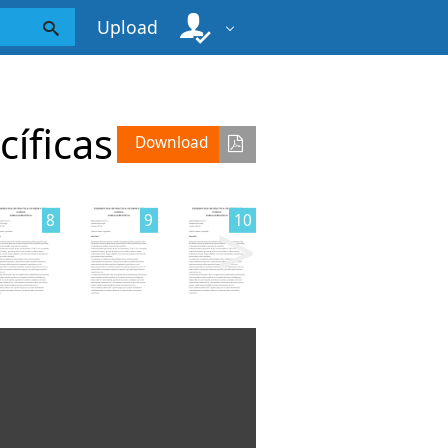
Upload
cíficas
Download
>
8
9
10