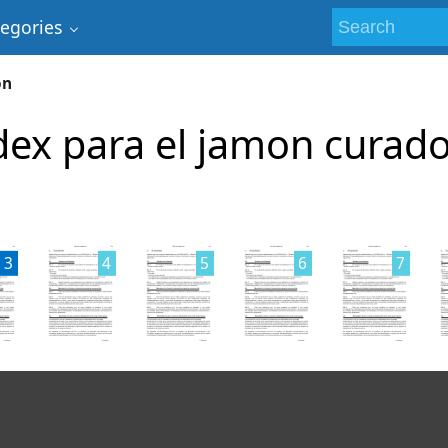
tegories
ón
ex para el jamon curad
3
4
5
6
7