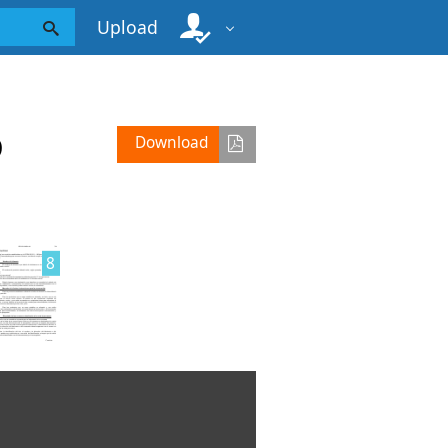
Upload
o
Download
8