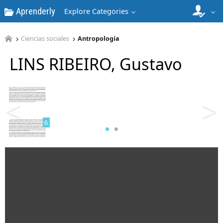
Aprenderly
Explore Categories
Ciencias sociales
Antropología
LINS RIBEIRO, Gustavo
5
<
>
6
7