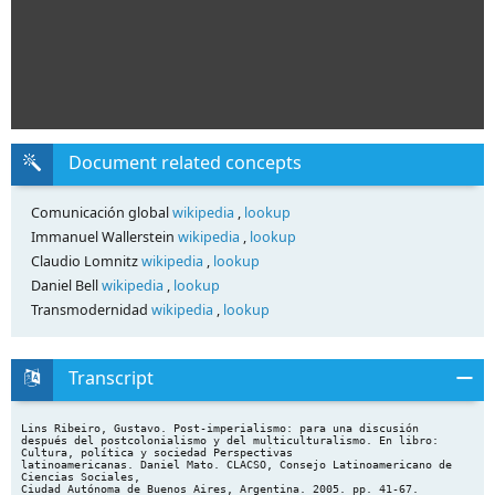
Document related concepts
Comunicación global
wikipedia
,
lookup
Immanuel Wallerstein
wikipedia
,
lookup
Claudio Lomnitz
wikipedia
,
lookup
Daniel Bell
wikipedia
,
lookup
Transmodernidad
wikipedia
,
lookup
Transcript
Lins Ribeiro, Gustavo. Post-imperialismo: para una discusión
después del postcolonialismo y del multiculturalismo. En libro:
Cultura, política y sociedad Perspectivas
latinoamericanas. Daniel Mato. CLACSO, Consejo Latinoamericano de
Ciencias Sociales,
Ciudad Autónoma de Buenos Aires, Argentina. 2005. pp. 41-67.