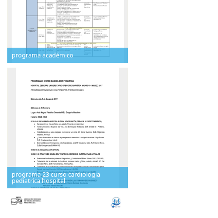
programa académico
programa 23 curso cardiologia
pediatrica hospital