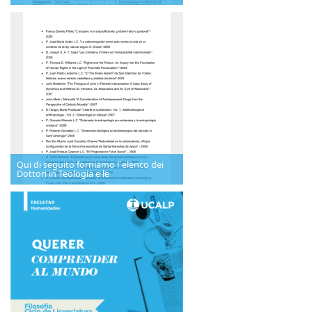
Qui di seguito forniamo l´elenco dei
Dottori in Teologia e le