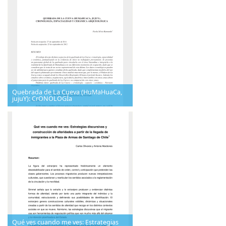
Quebrada de La Cueva (HuMaHuaCa,
jujuY): CrONOLOGÍa
Qué ves cuando me ves: Estrategias