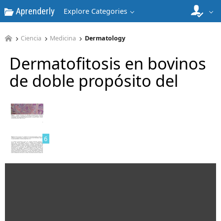
Aprenderly
4
Explore Categories
Ciencia
Medicina
Dermatology
Dermatofitosis en bovinos
de doble propósito del
5
6
7