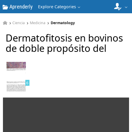
Aprenderly
4
Explore Categories
Ciencia
Medicina
Dermatology
Dermatofitosis en bovinos
de doble propósito del
5
6
7