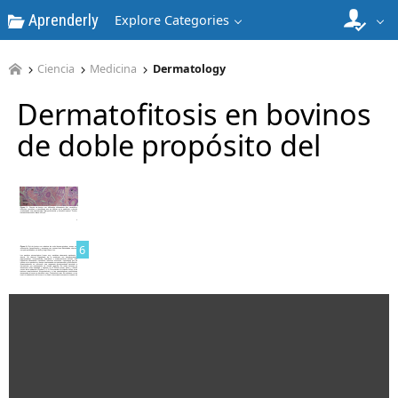
Aprenderly
4
Explore Categories
Ciencia
Medicina
Dermatology
Dermatofitosis en bovinos
de doble propósito del
5
6
7