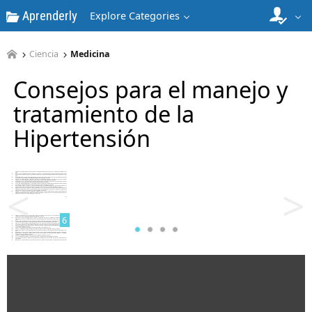
Aprenderly
Explore Categories
4
Ciencia
Medicina
Consejos para el manejo y
tratamiento de la
Hipertensión
5
<
>
6
7