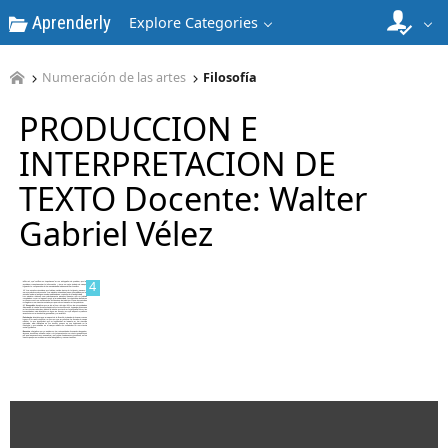
Aprenderly
Explore Categories
2
Numeración de las artes
Filosofía
PRODUCCION E
INTERPRETACION DE
3
TEXTO Docente: Walter
Gabriel Vélez
4
5