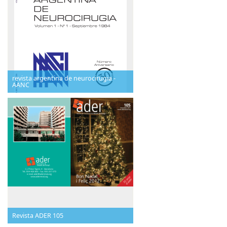
revista argentina de neurocirugia -
AANC
Revista ADER 105