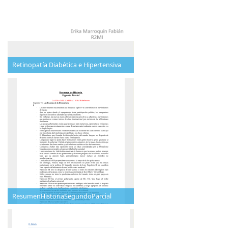
Retinopatía Diabética e Hipertensiva
ResumenHistoriaSegundoParcial