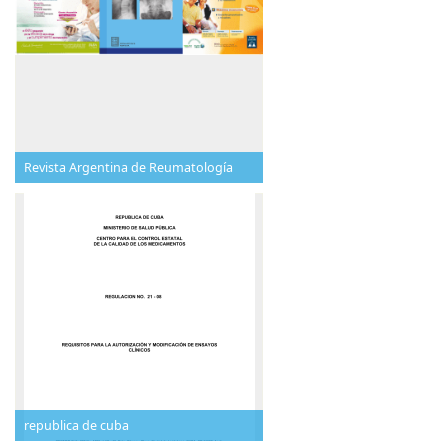
Revista Argentina de Reumatología
republica de cuba