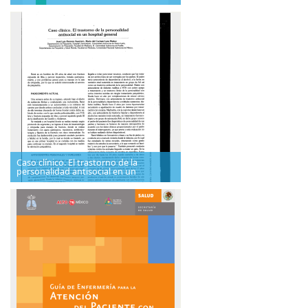
Caso clínico. El trastorno de la
personalidad antisocial en un