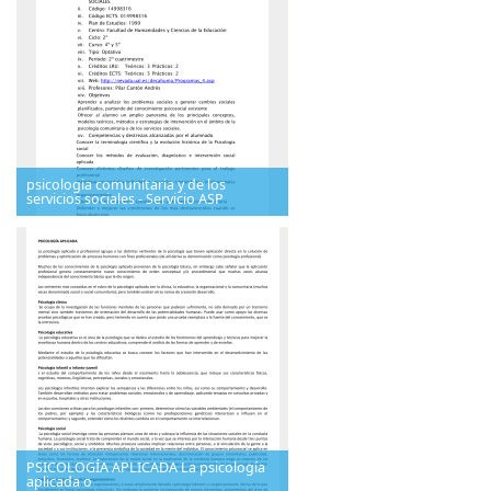
psicologia comunitaria y de los
servicios sociales - Servicio ASP
PSICOLOGÍA APLICADA La psicología
aplicada o