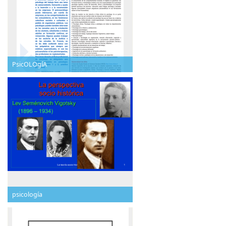
PsicOLOgíA
psicología