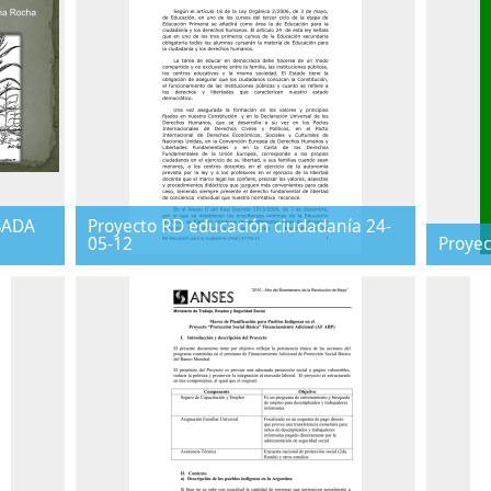
SADA
Proyecto RD educación ciudadanía 24-
05-12
Proyect