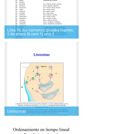
Lista 10, los números: prueba martes,
5 de enero 0) cero 1) uno 2
Lisosomas