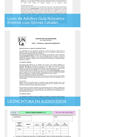
Liceo de Adultos Guía Números
Enteros Luis Gómez Catalán
LICENCIATURA EN AUDIOVISIÓN