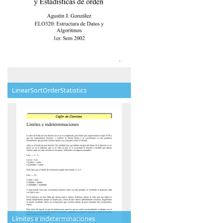
LinearSortOrderStatistics
Límites e indeterminaciones