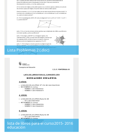
Lista Problemas 2 (.doc)
lista de libros para el curso2015- 2016
educación