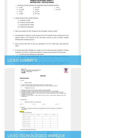
LICEO TOMMY´S
LICEO TECNOLÒGICO ENRIQUE