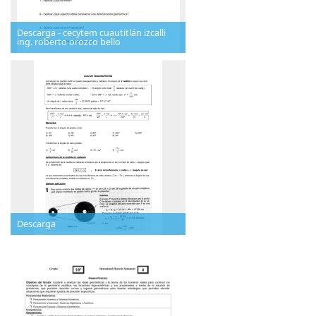
Descarga - cecytem cuautitlán izcalli
ing. roberto orozco bello
Descarga