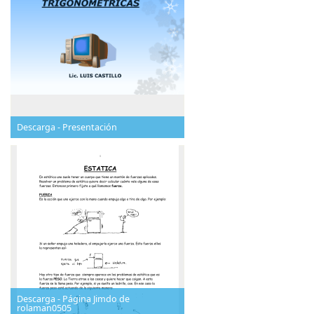
Descarga - Presentación
Descarga - Página Jimdo de
rolaman0505