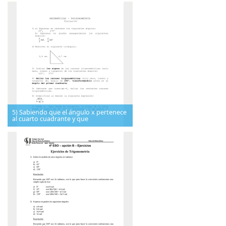
5) Sabiendo que el ángulo x pertenece
al cuarto cuadrante y que