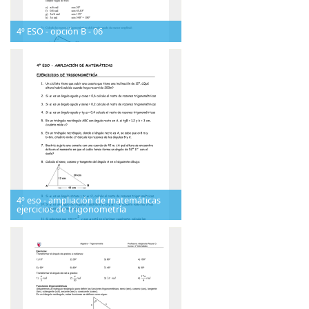
4º ESO - opción B - 06
4º eso - ampliación de matemáticas
ejercicios de trigonometría