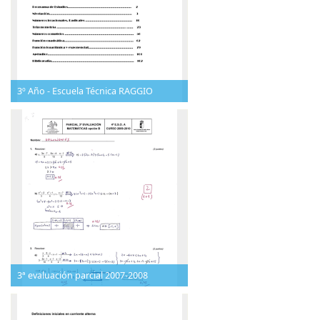
3º Año - Escuela Técnica RAGGIO
3ª evaluación parcial 2007-2008