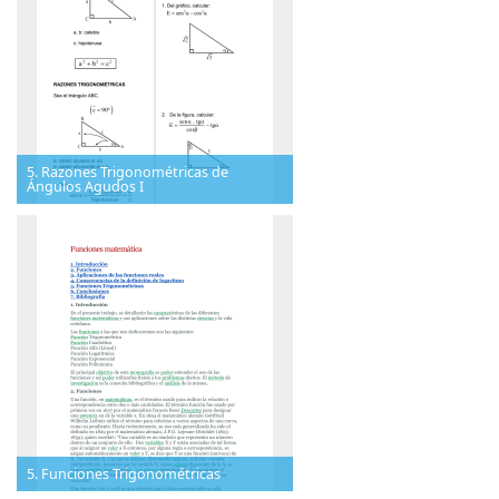
5. Razones Trigonométricas de
Ángulos Agudos I
5. Funciones Trigonométricas