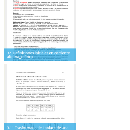
32. Definiciones iniciales en corriente
alterna_teórica
3.11 Trasformada de Laplace de una