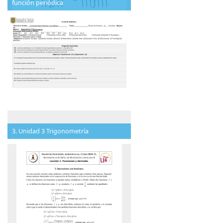
función periódica
3. Unidad 3 Trigonometría