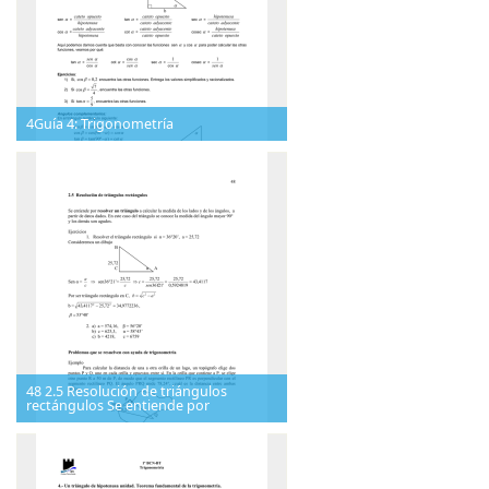
4Guía 4: Trigonometría
48 2.5 Resolución de triángulos
rectángulos Se entiende por