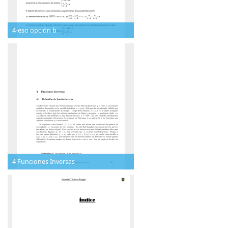
4-eso opción b
4 Funciones Inversas