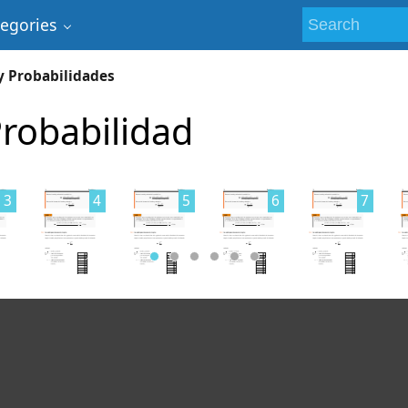
tegories
 y Probabilidades
Probabilidad
3
4
5
6
7