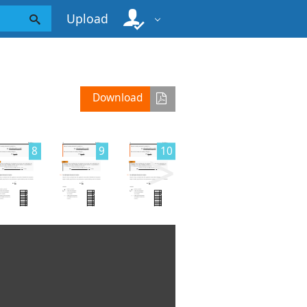
Upload
Download
>
8
9
10