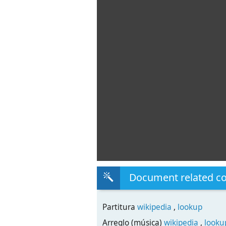
Document related c
Partitura
wikipedia
,
lookup
Arreglo (música)
wikipedia
,
looku