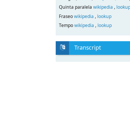
Quinta paralela
wikipedia
,
looku
Fraseo
wikipedia
,
lookup
Tempo
wikipedia
,
lookup
Transcript
INFORME SOBRE LA MATERIA
DE ELECCIÓN: MÚSICA
DEPARTAMENTO AL QUE PERTENECE:
CURSO: 4º ESO
¿QUÉ SE HACE?
CONTENIDOS:
Bloque 1. Audición y referente
– Audición, reconocimiento, an
músicas de diferentes géneros 
los elementos del lenguaje
musical. Pop, rock, jazz y mús
– La música como un elemento c
constante en la vida de las pe
música en la vida cotidiana, e
espectáculos y en los medios a
– La música en los medios de c
que influyen en las preferenci
musicales.