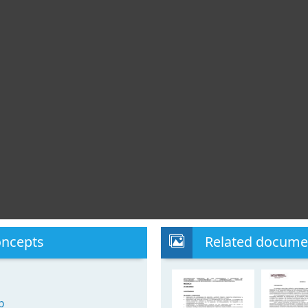
oncepts
Related docume
p