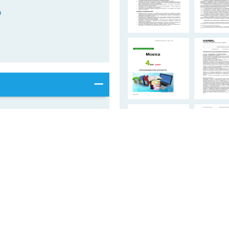
p
 MÚSICA
s musicales.
álisis y comparación de
y estilos, identificando
ica popular urbana.
on una presencia
rsonas: la audición de
n los
udiovisuales.
omunicación. Factores
as y las modas