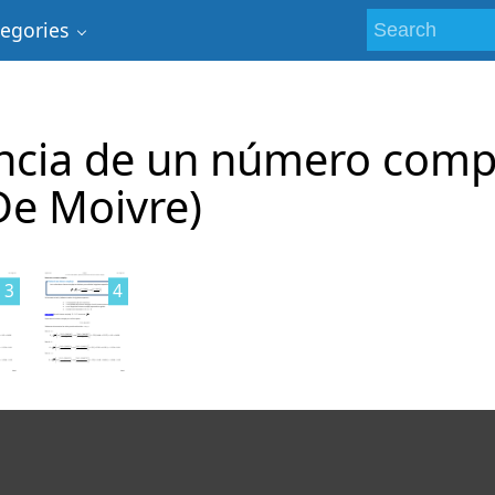
tegories
ncia de un número comp
De Moivre)
3
4