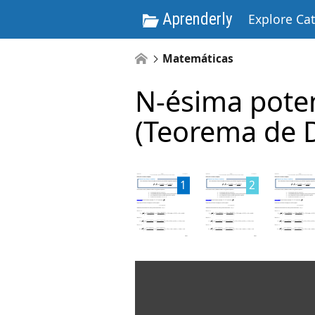
Aprenderly
Explore Ca
Matemáticas
N-ésima pote
(Teorema de 
1
2