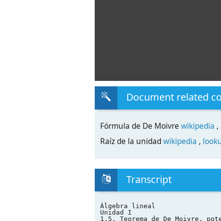
Document related c
Fórmula de De Moivre
wikipedia
,
Raíz de la unidad
wikipedia
,
look
Transcript
Álgebra lineal
Unidad I
1.5. Teorema de De Moivre, pot