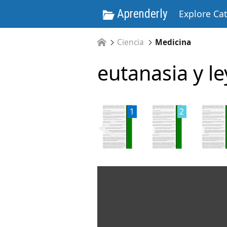
Aprenderly
Explore Ca
Ciencia
Medicina
eutanasia y l
<
1
2