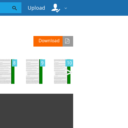
Upload
Download
>
8
9
10