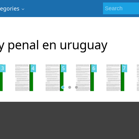
tegories
ey penal en uruguay
3
4
5
6
7