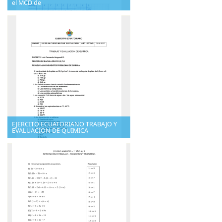
el MCD de
EJERCITO ECUATORIANO TRABAJO Y
EVALUACION DE QUIMICA