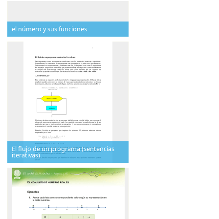
el número y sus funciones
El flujo de un programa (sentencias
iterativas)