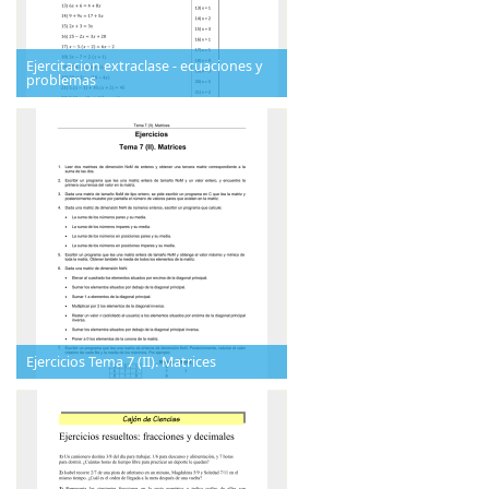
Ejercitacion extraclase - ecuaciones y
problemas
Ejercicios Tema 7 (II). Matrices