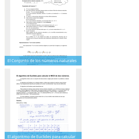
El Conjunto de los números naturales
El algoritmo de Euclides para calcular