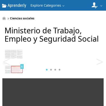
Aprenderly
Explore Categories
4
Ciencias sociales
Ministerio de Trabajo,
Empleo y Seguridad Social
5
<
>
6
7