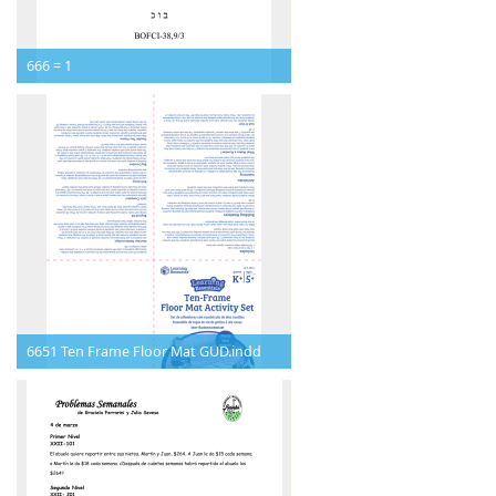
666 = 1
6651 Ten Frame Floor Mat GUD.indd