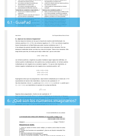
6.1 - GuiaPad
6.- ¿Qué son los números imaginarios?