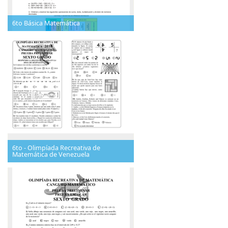
6to Básica Matemática
6to - Olimpíada Recreativa de
Matemática de Venezuela