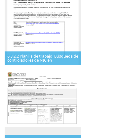
6.8.2.2 Planilla de trabajo: Búsqueda de
controladores de NIC en