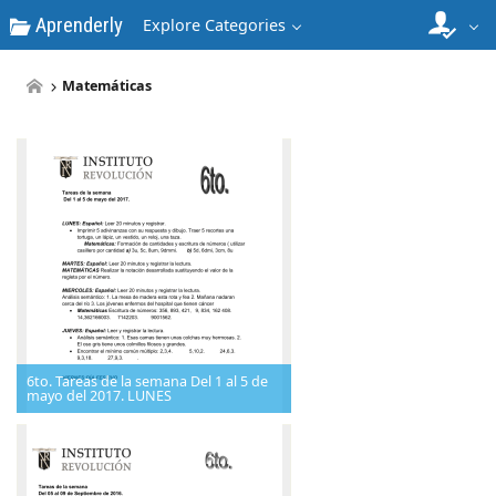
Aprenderly
Explore Categories
Matemáticas
6to. Tareas de la semana Del 1 al 5 de
mayo del 2017. LUNES