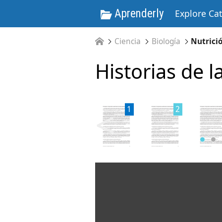
Aprenderly
Explore Ca
Ciencia
Biología
Nutrici
Historias de l
<
1
2