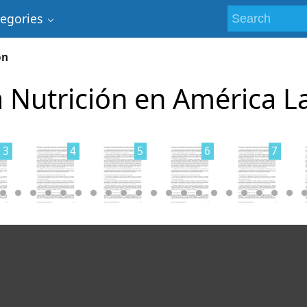
tegories
ón
a Nutrición en América L
3
4
5
6
7