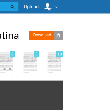
Upload
atina
Download
>
8
9
10