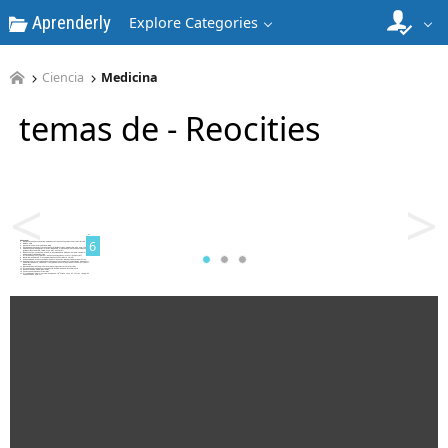
Aprenderly
Explore Categories
Ciencia
Medicina
temas de - Reocities
5
<
>
6
7